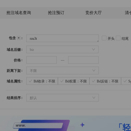
抢注域名查询
抢注预订
竞价大厅
清
包含
开头
结尾
域名后缀
biz
价格
距离下架
不限
域名属性
Bd收录：不限
Bd权重：不限
Bd反链：不限
结果排序
默认
「轻