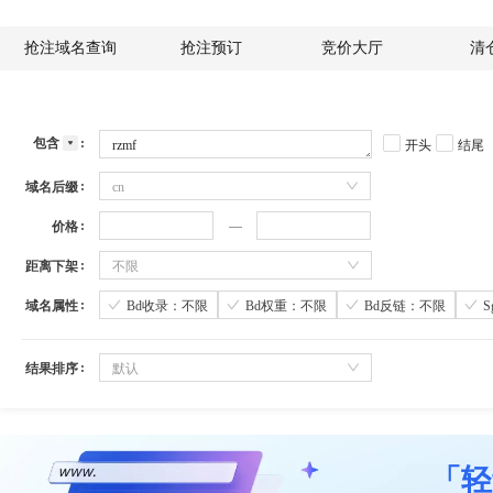
抢注域名查询
抢注预订
竞价大厅
清
包含
开头
结尾
域名后缀
cn
价格
距离下架
不限
域名属性
Bd收录：不限
Bd权重：不限
Bd反链：不限
结果排序
默认
「轻