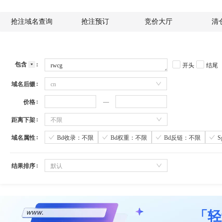
抢注域名查询
抢注预订
竞价大厅
清
包含
开头
结尾
域名后缀
cn
价格
距离下架
不限
域名属性
Bd收录：不限
Bd权重：不限
Bd反链：不限
结果排序
默认
「轻