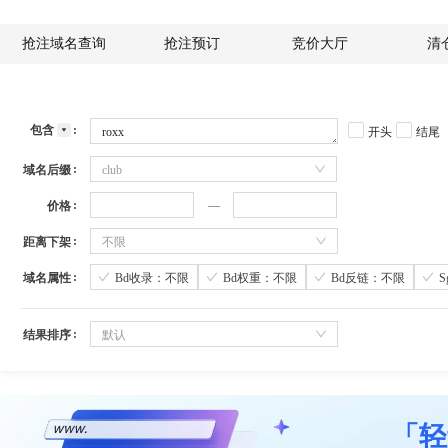
抢注域名查询
抢注预订
竞价大厅
清
包含
开头
结尾
域名后缀
club
价格
距离下架
不限
域名属性
Bd收录：不限
Bd权重：不限
Bd反链：不限
结果排序
默认
「轻