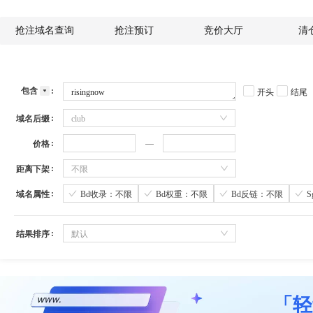
抢注域名查询
抢注预订
竞价大厅
清
包含
开头
结尾
域名后缀
club
价格
距离下架
不限
域名属性
Bd收录：不限
Bd权重：不限
Bd反链：不限
结果排序
默认
「轻