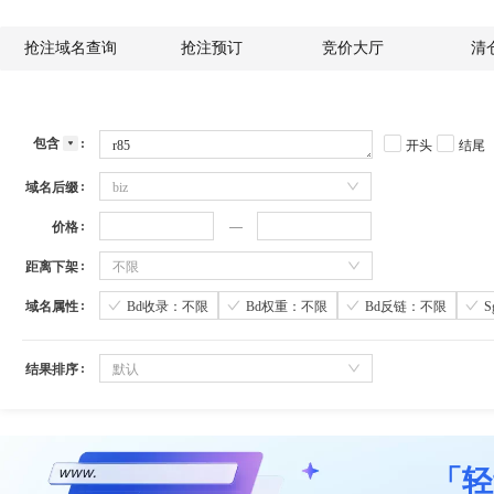
抢注域名查询
抢注预订
竞价大厅
清
包含
开头
结尾
域名后缀
biz
价格
距离下架
不限
域名属性
Bd收录：不限
Bd权重：不限
Bd反链：不限
结果排序
默认
「轻