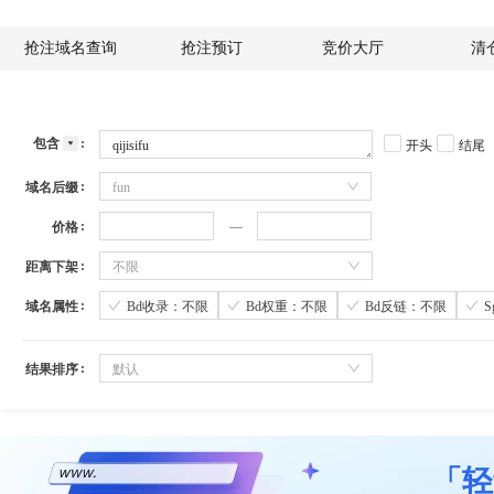
抢注域名查询
抢注预订
竞价大厅
清
包含
开头
结尾
域名后缀
fun
价格
距离下架
不限
域名属性
Bd收录：不限
Bd权重：不限
Bd反链：不限
结果排序
默认
「轻