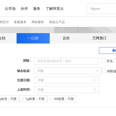
仓拍
一口价
议价
万网预订
基
排除
开头
域名组成
不限
排除
注册日期
不限
上架时间
不限
Sg收录：不限
Sg权重：不限
360权重：不限