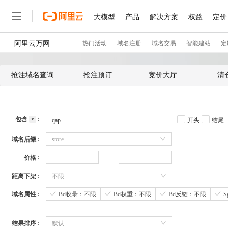
抢注域名查询
抢注预订
竞价大厅
清
包含
开头
结尾
域名后缀
store
价格
距离下架
不限
域名属性
Bd收录：不限
Bd权重：不限
Bd反链：不限
结果排序
默认