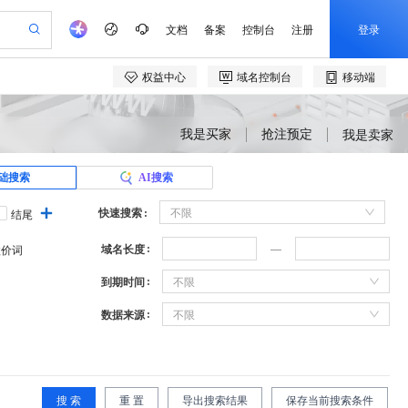
我是买家
抢注预定
我是卖家
础搜索
AI搜索
快速搜索
不限
结尾
域名长度
溢价词
到期时间
不限
数据来源
不限
搜 索
重 置
导出搜索结果
保存当前搜索条件