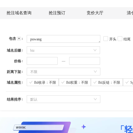
抢注域名查询
抢注预订
竞价大厅
清
包含
开头
结尾
域名后缀
biz
价格
距离下架
不限
域名属性
Bd收录：不限
Bd权重：不限
Bd反链：不限
结果排序
默认
「轻