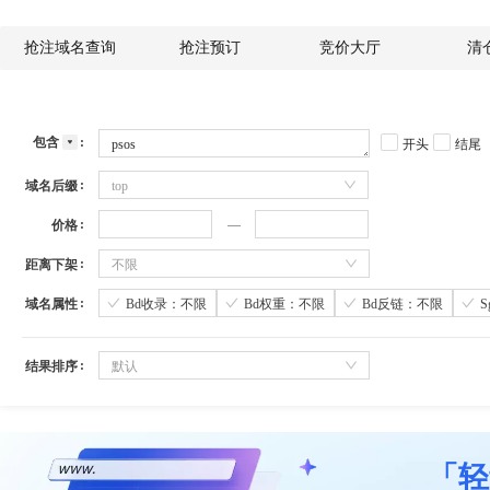
抢注域名查询
抢注预订
竞价大厅
清
包含
开头
结尾
域名后缀
top
价格
距离下架
不限
域名属性
Bd收录：不限
Bd权重：不限
Bd反链：不限
结果排序
默认
「轻