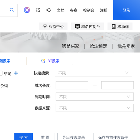
我是买家
抢注预定
我是卖家
础搜索
AI搜索
快速搜索
不限
结尾
域名长度
溢价词
到期时间
不限
数据来源
不限
搜 索
重 置
导出搜索结果
保存当前搜索条件