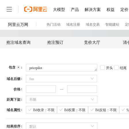
抢注域名查询
抢注预订
竞价大厅
清
包含
开头
结尾
域名后缀
fun
价格
距离下架
不限
域名属性
Bd收录：不限
Bd权重：不限
Bd反链：不限
结果排序
默认