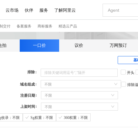
仓拍
一口价
议价
万网预订
基
排除
开头
域名组成
不限
排除
注册日期
不限
上架时间
不限
Sg收录：不限
Sg权重：不限
360权重：不限