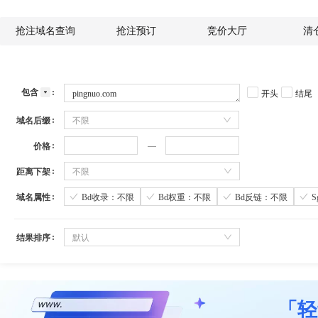
抢注域名查询
抢注预订
竞价大厅
清
包含
开头
结尾
域名后缀
不限
价格
距离下架
不限
域名属性
Bd收录：不限
Bd权重：不限
Bd反链：不限
结果排序
默认
「轻