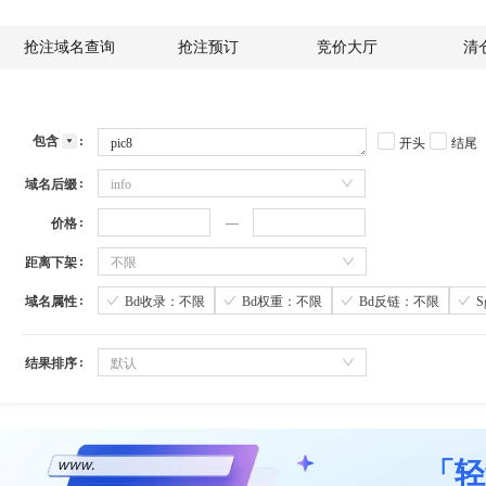
抢注域名查询
抢注预订
竞价大厅
清
包含
开头
结尾
域名后缀
info
价格
距离下架
不限
域名属性
Bd收录：不限
Bd权重：不限
Bd反链：不限
结果排序
默认
「轻