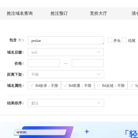
抢注域名查询
抢注预订
竞价大厅
清
包含
开头
结尾
域名后缀
tech
价格
距离下架
不限
域名属性
Bd收录：不限
Bd权重：不限
Bd反链：不限
结果排序
默认
「轻