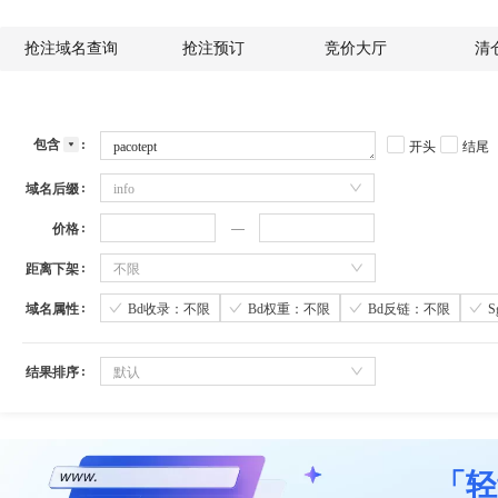
抢注域名查询
抢注预订
竞价大厅
清
包含
开头
结尾
域名后缀
info
价格
距离下架
不限
域名属性
Bd收录：不限
Bd权重：不限
Bd反链：不限
结果排序
默认
「轻