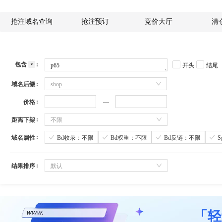
抢注域名查询
抢注预订
竞价大厅
清
包含
开头
结尾
域名后缀
shop
价格
距离下架
不限
域名属性
Bd收录：不限
Bd权重：不限
Bd反链：不限
结果排序
默认
「轻