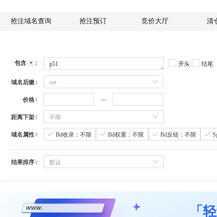
抢注域名查询
抢注预订
竞价大厅
清
包含
开头
结尾
域名后缀
net
价格
距离下架
不限
域名属性
Bd收录：不限
Bd权重：不限
Bd反链：不限
结果排序
默认
「轻