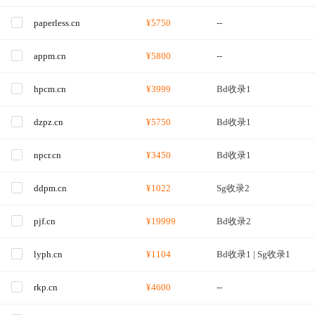
paperless.cn
¥5750
--
appm.cn
¥5800
--
hpcm.cn
¥3999
Bd收录1
dzpz.cn
¥5750
Bd收录1
npcr.cn
¥3450
Bd收录1
ddpm.cn
¥1022
Sg收录2
pjf.cn
¥19999
Bd收录2
lyph.cn
¥1104
Bd收录1 | Sg收录1
rkp.cn
¥4600
--