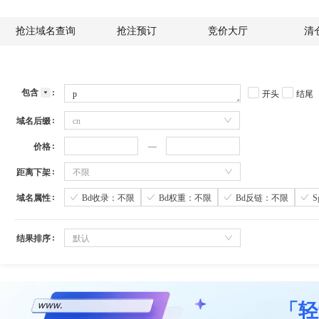
抢注域名查询
抢注预订
竞价大厅
清
包含
开头
结尾
域名后缀
cn
价格
距离下架
不限
域名属性
Bd收录：不限
Bd权重：不限
Bd反链：不限
结果排序
默认
「轻