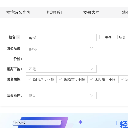
抢注域名查询
抢注预订
竞价大厅
清
包含
开头
结尾
域名后缀
group
价格
距离下架
不限
域名属性
Bd收录：不限
Bd权重：不限
Bd反链：不限
结果排序
默认
「轻