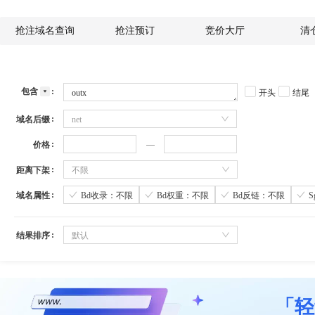
抢注域名查询
抢注预订
竞价大厅
清
包含
开头
结尾
域名后缀
net
价格
距离下架
不限
域名属性
Bd收录：不限
Bd权重：不限
Bd反链：不限
结果排序
默认
「轻