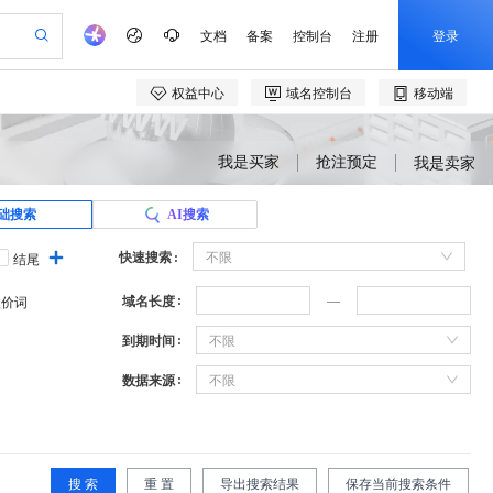
我是买家
抢注预定
我是卖家
础搜索
AI搜索
快速搜索
不限
结尾
域名长度
溢价词
到期时间
不限
数据来源
不限
搜 索
重 置
导出搜索结果
保存当前搜索条件