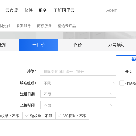
仓拍
一口价
议价
万网预订
基
排除
开头
域名组成
不限
排除
注册日期
不限
上架时间
不限
Sg收录：不限
Sg权重：不限
360权重：不限