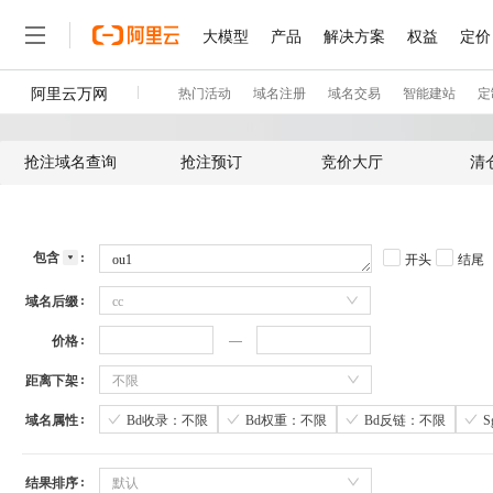
抢注域名查询
抢注预订
竞价大厅
清
包含
开头
结尾
域名后缀
cc
价格
距离下架
不限
域名属性
Bd收录：不限
Bd权重：不限
Bd反链：不限
结果排序
默认