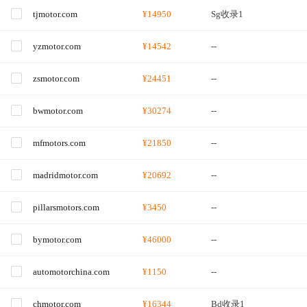
tjmotor.com
¥14950
Sg收录1
yzmotor.com
¥14542
--
zsmotor.com
¥24451
--
bwmotor.com
¥30274
--
mfmotors.com
¥21850
--
madridmotor.com
¥20692
--
pillarsmotors.com
¥3450
--
bymotor.com
¥46000
--
automotorchina.com
¥1150
--
chmotor.com
¥16344
Bd收录1