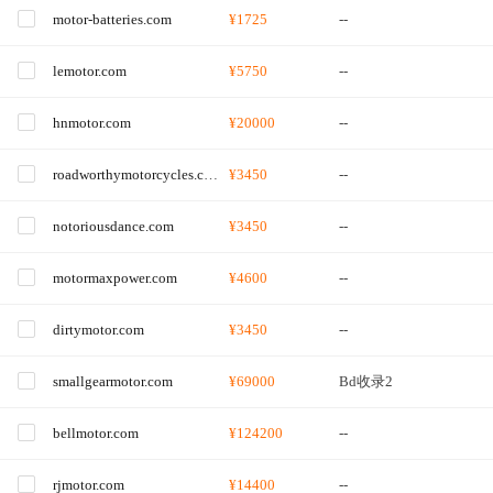
motor-batteries.com
¥1725
--
lemotor.com
¥5750
--
hnmotor.com
¥20000
--
roadworthymotorcycles.com
¥3450
--
notoriousdance.com
¥3450
--
motormaxpower.com
¥4600
--
dirtymotor.com
¥3450
--
smallgearmotor.com
¥69000
Bd收录2
bellmotor.com
¥124200
--
rjmotor.com
¥14400
--