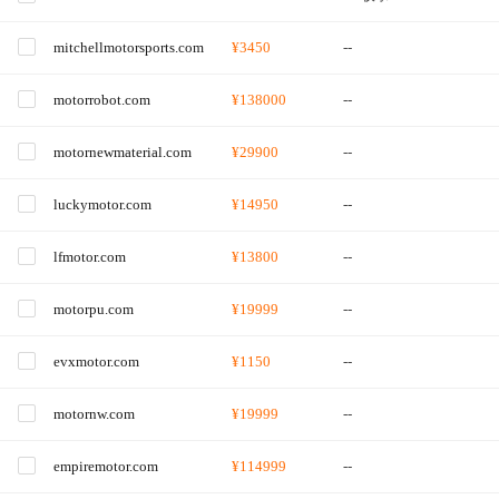
mitchellmotorsports.com
¥3450
--
motorrobot.com
¥138000
--
motornewmaterial.com
¥29900
--
luckymotor.com
¥14950
--
lfmotor.com
¥13800
--
motorpu.com
¥19999
--
evxmotor.com
¥1150
--
motornw.com
¥19999
--
empiremotor.com
¥114999
--