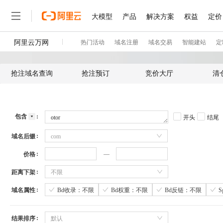
抢注域名查询
抢注预订
竞价大厅
清
包含
开头
结尾
域名后缀
com
价格
距离下架
不限
域名属性
Bd收录：不限
Bd权重：不限
Bd反链：不限
结果排序
默认