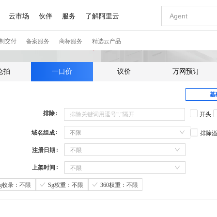
仓拍
一口价
议价
万网预订
基
排除
开头
域名组成
不限
排除
注册日期
不限
上架时间
不限
Sg收录：不限
Sg权重：不限
360权重：不限