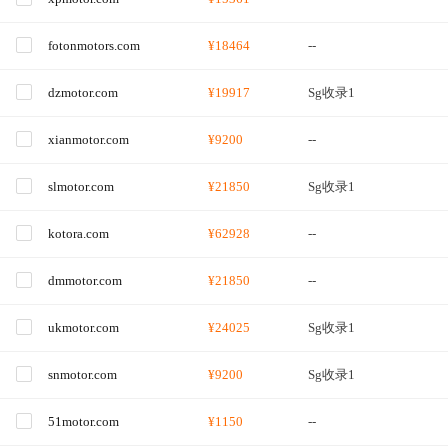
fotonmotors.com
¥18464
--
dzmotor.com
¥19917
Sg收录1
xianmotor.com
¥9200
--
slmotor.com
¥21850
Sg收录1
kotora.com
¥62928
--
dmmotor.com
¥21850
--
ukmotor.com
¥24025
Sg收录1
snmotor.com
¥9200
Sg收录1
51motor.com
¥1150
--