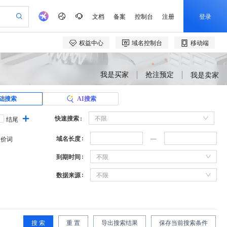
我是买家
抢注预定
我是卖家
础搜索
AI搜索
快速搜索
不限
结尾
域名长度
溢价词
到期时间
不限
数据来源
不限
搜 索
重 置
导出搜索结果
保存当前搜索条件