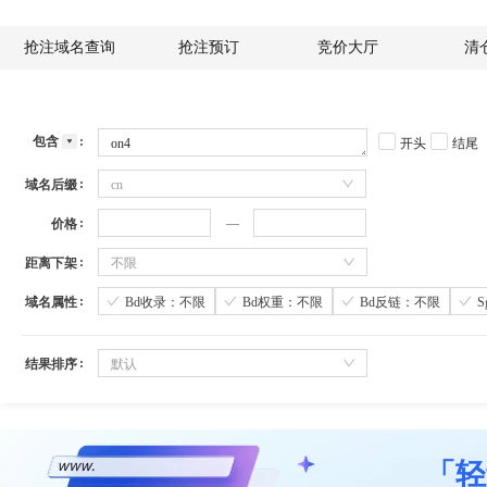
抢注域名查询
抢注预订
竞价大厅
清
包含
开头
结尾
域名后缀
cn
价格
距离下架
不限
域名属性
Bd收录：不限
Bd权重：不限
Bd反链：不限
结果排序
默认
「轻