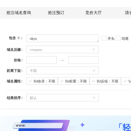
抢注域名查询
抢注预订
竞价大厅
清
包含
开头
结尾
域名后缀
company
价格
距离下架
不限
域名属性
Bd收录：不限
Bd权重：不限
Bd反链：不限
结果排序
默认
「轻