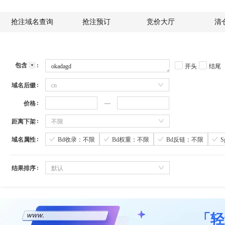
抢注域名查询
抢注预订
竞价大厅
清
包含
开头
结尾
域名后缀
cn
价格
距离下架
不限
域名属性
Bd收录：不限
Bd权重：不限
Bd反链：不限
结果排序
默认
「轻