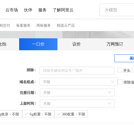
仓拍
一口价
议价
万网预订
基
排除
开头
域名组成
不限
排除
注册日期
不限
上架时间
不限
Sg收录：不限
Sg权重：不限
360权重：不限