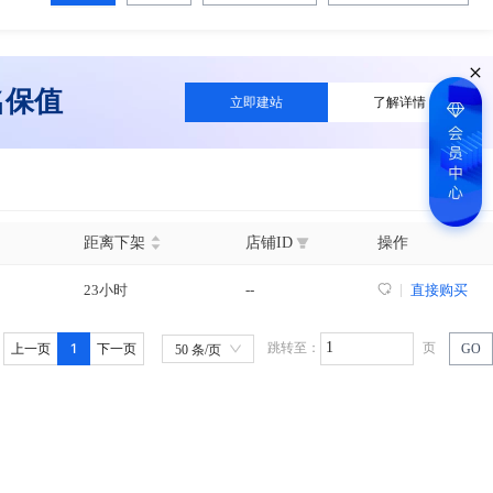
名保值
立即建站
了解详情
距离下架
店铺ID
操作
23小时
--
直接购买
1
跳转至：
页
上一页
下一页
GO
50 条/页