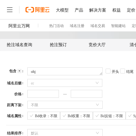
抢注域名查询
抢注预订
竞价大厅
清
包含
开头
结尾
域名后缀
cc
价格
距离下架
不限
域名属性
Bd收录：不限
Bd权重：不限
Bd反链：不限
结果排序
默认