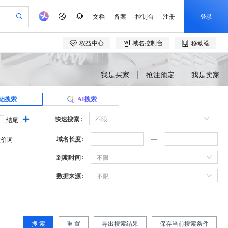
我是买家
抢注预定
我是卖家
础搜索
AI搜索
快速搜索
不限
结尾
域名长度
溢价词
到期时间
不限
数据来源
不限
搜 索
重 置
导出搜索结果
保存当前搜索条件