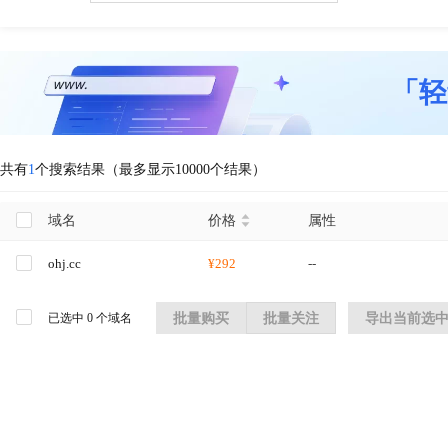
「轻
共有
1
个搜索结果（最多显示10000个结果）
域名
价格
属性
ohj.cc
¥292
--
已选中
0
个域名
批量购买
批量关注
导出当前选