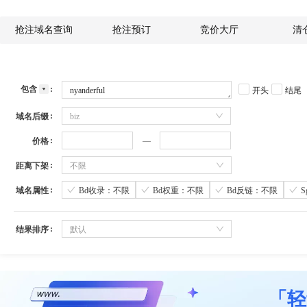
抢注域名查询
抢注预订
竞价大厅
清
包含
开头
结尾
域名后缀
biz
价格
距离下架
不限
域名属性
Bd收录：不限
Bd权重：不限
Bd反链：不限
结果排序
默认
「轻