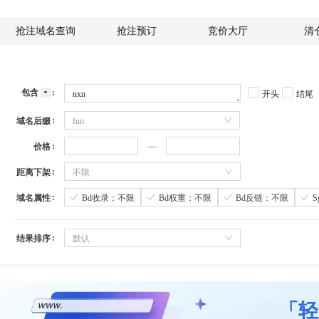
抢注域名查询
抢注预订
竞价大厅
清
包含
开头
结尾
域名后缀
fun
价格
距离下架
不限
域名属性
Bd收录：不限
Bd权重：不限
Bd反链：不限
结果排序
默认
「轻