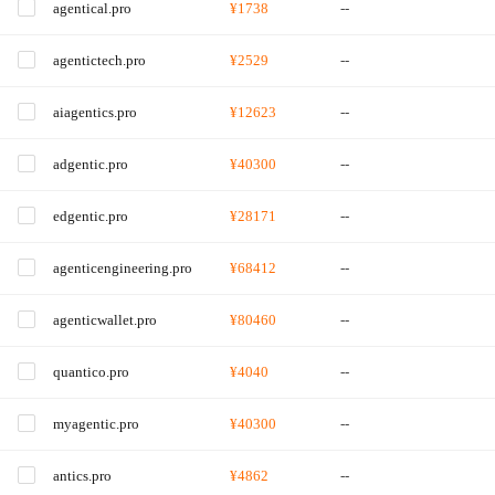
agentical.pro
¥1738
--
agentictech.pro
¥2529
--
aiagentics.pro
¥12623
--
adgentic.pro
¥40300
--
edgentic.pro
¥28171
--
agenticengineering.pro
¥68412
--
agenticwallet.pro
¥80460
--
quantico.pro
¥4040
--
myagentic.pro
¥40300
--
antics.pro
¥4862
--