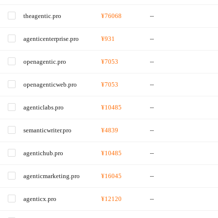
theagentic.pro
¥76068
--
agenticenterprise.pro
¥931
--
openagentic.pro
¥7053
--
openagenticweb.pro
¥7053
--
agenticlabs.pro
¥10485
--
semanticwriter.pro
¥4839
--
agentichub.pro
¥10485
--
agenticmarketing.pro
¥16045
--
agenticx.pro
¥12120
--