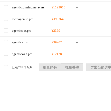
agenticrunningmetaverso.pro
¥1199015
--
metaagentic.pro
¥399764
--
agenticbot.pro
¥2369
--
agentics.pro
¥39207
--
agenticweb.pro
¥12128
--
已选中
0
个域名
批量购买
批量关注
导出当前选