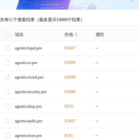
共有
61
个搜索结果（最多显示10000个结果）
域名
价格
属性
agenticlegal.pro
¥2497
--
agenticos.pro
¥2098
--
agenticcloud.pro
¥2098
--
agenticsecurity.pro
¥2098
--
agenticshop.pro
¥935
--
agenticaudit.pro
¥2497
--
agenticstore.pro
¥541
--