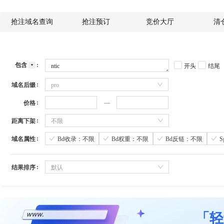
抢注域名查询
抢注预订
竞价大厅
清
包含
开头
结尾
域名后缀
pro
价格
距离下架
不限
域名属性
Bd收录：不限
Bd权重：不限
Bd反链：不限
结果排序
默认
「轻