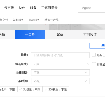
仓拍
一口价
议价
万网预订
基
排除
开头
域名组成
不限
排除
注册日期
不限
上架时间
不限
Sg收录：不限
Sg权重：不限
360权重：不限