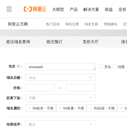
抢注域名查询
抢注预订
竞价大厅
清
包含
开头
结尾
域名后缀
shop
价格
距离下架
不限
域名属性
Bd收录：不限
Bd权重：不限
Bd反链：不限
结果排序
默认