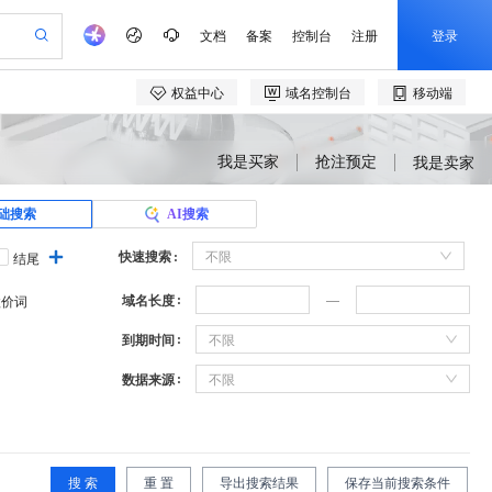
我是买家
抢注预定
我是卖家
础搜索
AI搜索
快速搜索
不限
结尾
域名长度
溢价词
到期时间
不限
数据来源
不限
搜 索
重 置
导出搜索结果
保存当前搜索条件