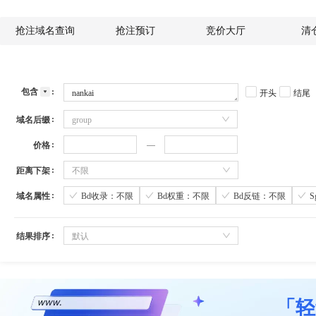
抢注域名查询
抢注预订
竞价大厅
清
包含
开头
结尾
域名后缀
group
价格
距离下架
不限
域名属性
Bd收录：不限
Bd权重：不限
Bd反链：不限
结果排序
默认
「轻