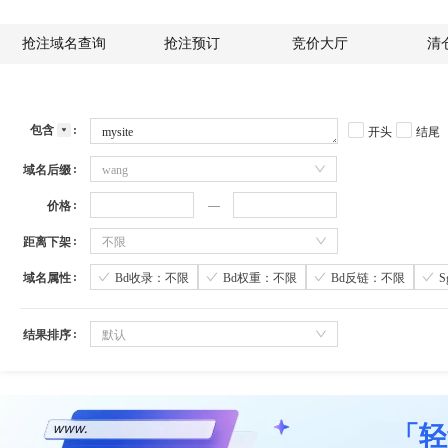
抢注域名查询
抢注预订
竞价大厅
清
包含
开头
结尾
域名后缀
wang
价格
距离下架
不限
域名属性
Bd收录：不限
Bd权重：不限
Bd反链：不限
结果排序
默认
「轻