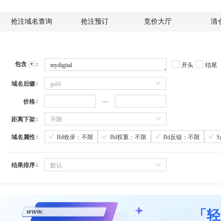
抢注域名查询
抢注预订
竞价大厅
清
包含
开头
结尾
域名后缀
gold
价格
距离下架
不限
域名属性
Bd收录：不限
Bd权重：不限
Bd反链：不限
结果排序
默认
「轻