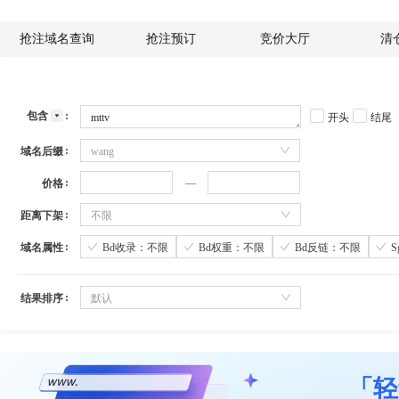
抢注域名查询
抢注预订
竞价大厅
清
包含
开头
结尾
域名后缀
wang
价格
距离下架
不限
域名属性
Bd收录：不限
Bd权重：不限
Bd反链：不限
结果排序
默认
「轻