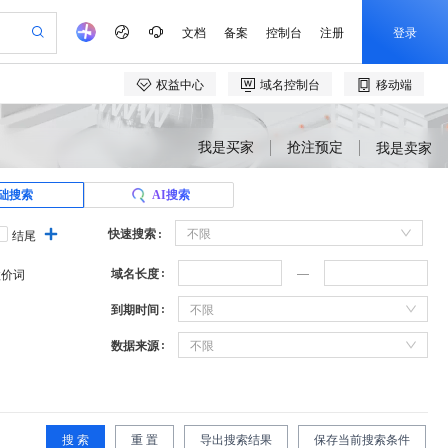
我是买家
抢注预定
我是卖家
础搜索
AI搜索
快速搜索
不限
结尾
域名长度
溢价词
到期时间
不限
数据来源
不限
搜 索
重 置
导出搜索结果
保存当前搜索条件