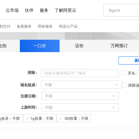
仓拍
一口价
议价
万网预订
基
排除
开头
域名组成
不限
排除
注册日期
不限
上架时间
不限
Sg收录：不限
Sg权重：不限
360权重：不限