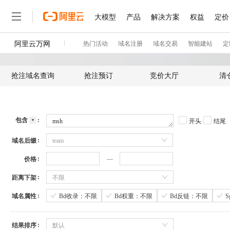
抢注域名查询
抢注预订
竞价大厅
清
包含
开头
结尾
域名后缀
team
价格
距离下架
不限
域名属性
Bd收录：不限
Bd权重：不限
Bd反链：不限
结果排序
默认