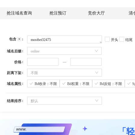
抢注域名查询
抢注预订
竞价大厅
清
包含
开头
结尾
域名后缀
online
价格
距离下架
不限
域名属性
Bd收录：不限
Bd权重：不限
Bd反链：不限
结果排序
默认
「轻