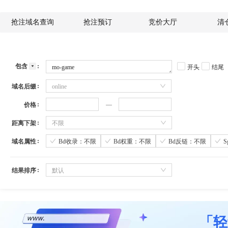
抢注域名查询
抢注预订
竞价大厅
清
包含
开头
结尾
域名后缀
online
价格
距离下架
不限
域名属性
Bd收录：不限
Bd权重：不限
Bd反链：不限
结果排序
默认
「轻