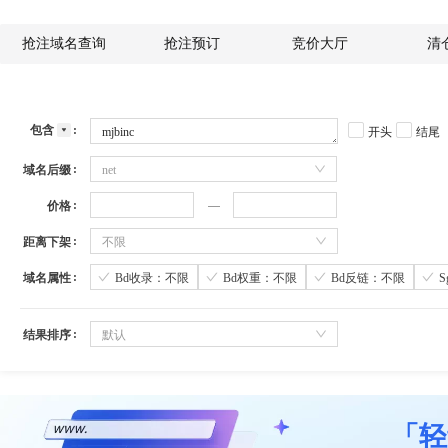
抢注域名查询
抢注预订
竞价大厅
清
包含
开头
结尾
域名后缀
net
价格
距离下架
不限
域名属性
Bd收录：不限
Bd权重：不限
Bd反链：不限
结果排序
默认
「轻