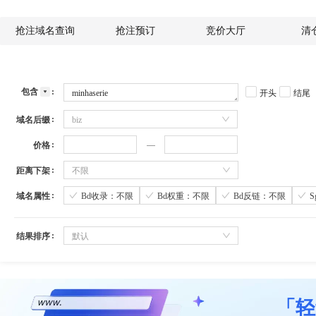
抢注域名查询
抢注预订
竞价大厅
清
包含
开头
结尾
域名后缀
biz
价格
距离下架
不限
域名属性
Bd收录：不限
Bd权重：不限
Bd反链：不限
结果排序
默认
「轻