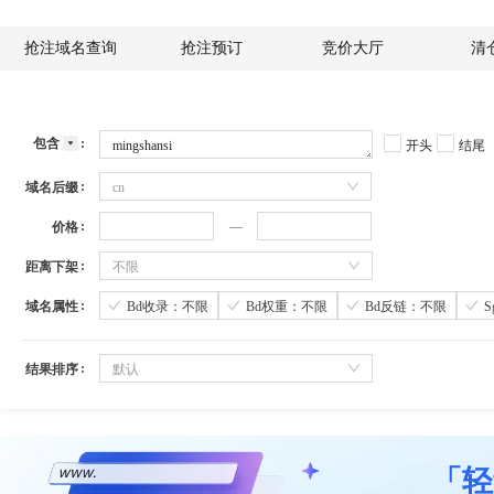
抢注域名查询
抢注预订
竞价大厅
清
包含
开头
结尾
域名后缀
cn
价格
距离下架
不限
域名属性
Bd收录：不限
Bd权重：不限
Bd反链：不限
结果排序
默认
「轻