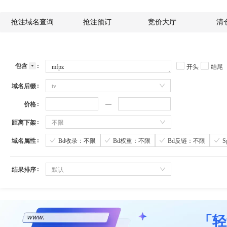
抢注域名查询
抢注预订
竞价大厅
清
包含
开头
结尾
域名后缀
tv
价格
距离下架
不限
域名属性
Bd收录：不限
Bd权重：不限
Bd反链：不限
结果排序
默认
「轻