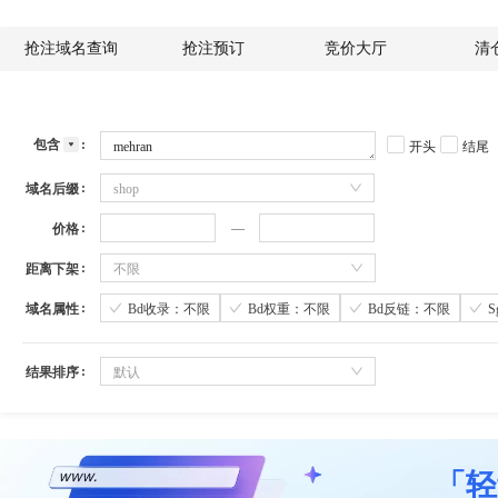
抢注域名查询
抢注预订
竞价大厅
清
包含
开头
结尾
域名后缀
shop
价格
距离下架
不限
域名属性
Bd收录：不限
Bd权重：不限
Bd反链：不限
结果排序
默认
「轻