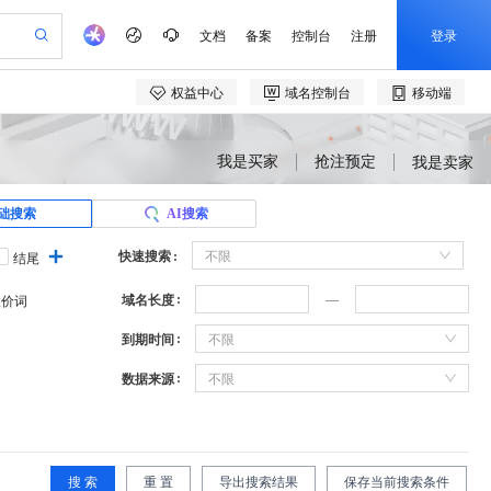
我是买家
抢注预定
我是卖家
础搜索
AI搜索
快速搜索
不限
结尾
域名长度
溢价词
到期时间
不限
数据来源
不限
搜 索
重 置
导出搜索结果
保存当前搜索条件