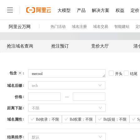
抢注域名查询
抢注预订
竞价大厅
清
包含
开头
结尾
域名后缀
tech
价格
距离下架
不限
域名属性
Bd收录：不限
Bd权重：不限
Bd反链：不限
结果排序
默认