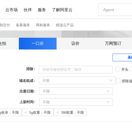
仓拍
一口价
议价
万网预订
基
排除
开头
域名组成
不限
排除
注册日期
不限
上架时间
不限
Sg收录：不限
Sg权重：不限
360权重：不限