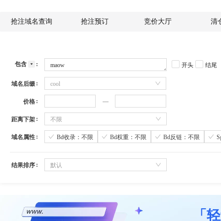
抢注域名查询
抢注预订
竞价大厅
清
包含
开头
结尾
域名后缀
cool
价格
距离下架
不限
域名属性
Bd收录：不限
Bd权重：不限
Bd反链：不限
结果排序
默认
「轻