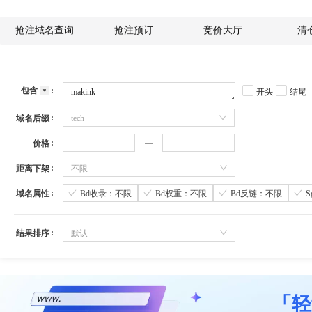
抢注域名查询
抢注预订
竞价大厅
清
包含
开头
结尾
域名后缀
tech
价格
距离下架
不限
域名属性
Bd收录：不限
Bd权重：不限
Bd反链：不限
结果排序
默认
「轻