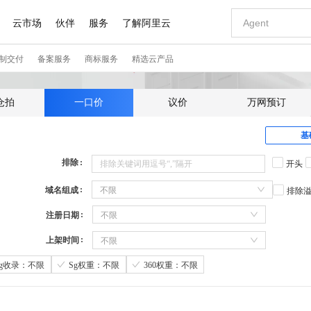
仓拍
一口价
议价
万网预订
基
排除
开头
域名组成
不限
排除
注册日期
不限
上架时间
不限
Sg收录：不限
Sg权重：不限
360权重：不限