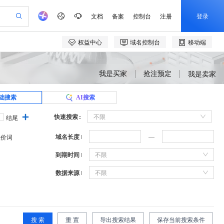
我是买家
抢注预定
我是卖家
础搜索
AI搜索
快速搜索
不限
结尾
域名长度
溢价词
到期时间
不限
数据来源
不限
搜 索
重 置
导出搜索结果
保存当前搜索条件