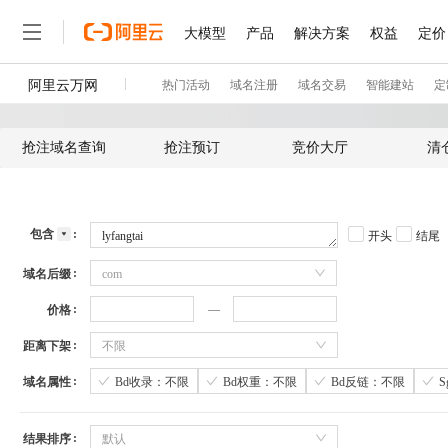
抢注域名查询
抢注预订
竞价大厅
清
包含
开头
结尾
域名后缀
com
价格
距离下架
不限
域名属性
Bd收录：不限
Bd权重：不限
Bd反链：不限
结果排序
默认