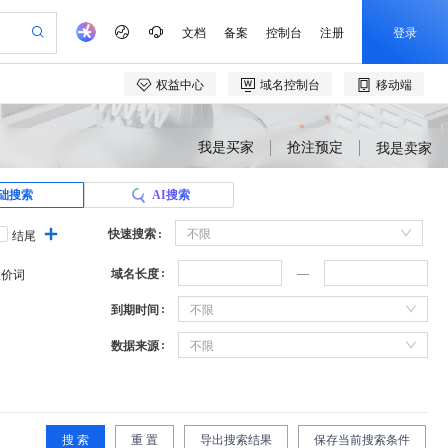
我是买家
抢注预定
我是卖家
础搜索
AI搜索
快速搜索
不限
结尾
域名长度
溢价词
到期时间
不限
数据来源
不限
搜 索
重 置
导出搜索结果
保存当前搜索条件