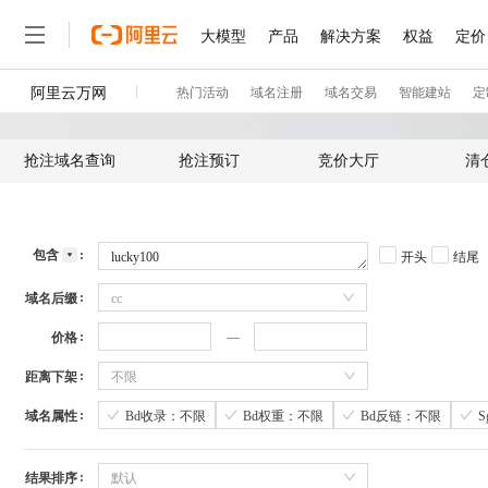
抢注域名查询
抢注预订
竞价大厅
清
包含
开头
结尾
域名后缀
cc
价格
距离下架
不限
域名属性
Bd收录：不限
Bd权重：不限
Bd反链：不限
结果排序
默认