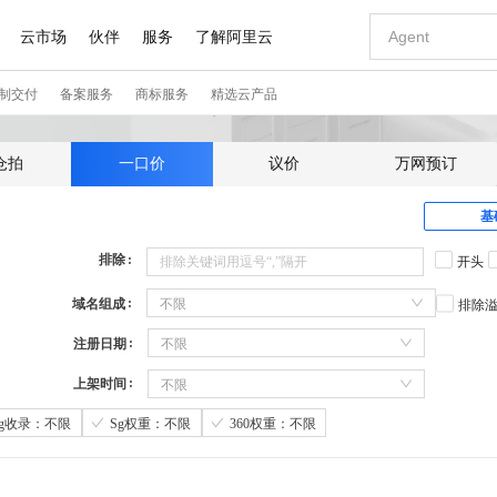
仓拍
一口价
议价
万网预订
基
排除
开头
域名组成
不限
排除
注册日期
不限
上架时间
不限
Sg收录：不限
Sg权重：不限
360权重：不限