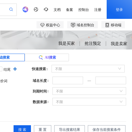
我是买家
抢注预定
我是卖家
础搜索
AI搜索
快速搜索
不限
结尾
域名长度
溢价词
到期时间
不限
数据来源
不限
搜 索
重 置
导出搜索结果
保存当前搜索条件