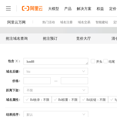
抢注域名查询
抢注预订
竞价大厅
清
包含
开头
结尾
域名后缀
biz
价格
距离下架
不限
域名属性
Bd收录：不限
Bd权重：不限
Bd反链：不限
结果排序
默认