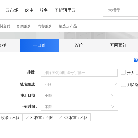
仓拍
一口价
议价
万网预订
基
排除
开头
域名组成
不限
排除
注册日期
不限
上架时间
不限
Sg收录：不限
Sg权重：不限
360权重：不限