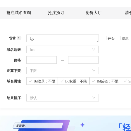
抢注域名查询
抢注预订
竞价大厅
清
包含
开头
结尾
域名后缀
fun
价格
距离下架
不限
域名属性
Bd收录：不限
Bd权重：不限
Bd反链：不限
结果排序
默认
「轻