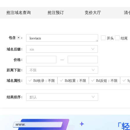
抢注域名查询
抢注预订
竞价大厅
清
包含
开头
结尾
域名后缀
xin
价格
距离下架
不限
域名属性
Bd收录：不限
Bd权重：不限
Bd反链：不限
结果排序
默认
「轻